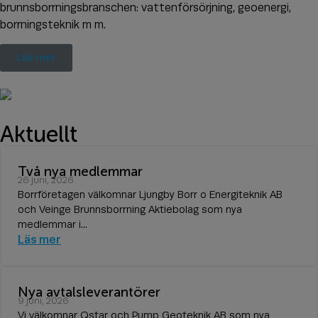
brunnsborrningsbranschen: vattenförsörjning, geoenergi,
borrningsteknik m m.
Läs mer
Aktuellt
Två nya medlemmar
26 juni, 2026
Borrföretagen välkomnar Ljungby Borr o Energiteknik AB
och Veinge Brunnsborrning Aktiebolag som nya
medlemmar i...
Läs mer
Nya avtalsleverantörer
9 juni, 2026
Vi välkomnar Qstar och Pump Geoteknik AB som nya