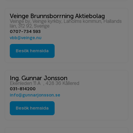
Veinge Brunnsborrning Aktiebolag
Veinge by, Veinge kyrkby, Laholms kommun, Hallands
län, 312 92, Sverige
0707-734 593
vbb@veinge.nu
Besök hemsida
Ing. Gunnar Jonsson
Ekenleden 11 A , 428 36 Kållered
031-814200
info@gunnarjonsson.se
Besök hemsida