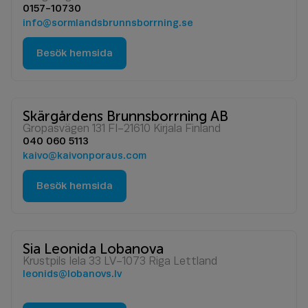
0157-10730
info@sormlandsbrunnsborrning.se
Besök hemsida
Skärgårdens Brunnsborrning AB
Gropasvägen 131 FI-21610 Kirjala Finland
040 060 5113
kaivo@kaivonporaus.com
Besök hemsida
Sia Leonida Lobanova
Krustpils Iela 33 LV-1073 Riga Lettland
leonids@lobanovs.lv