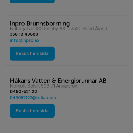
Inpro Brunnsborrning
Nabbgatan 130 Finnby AX-22530 Sund Åland
358 18 43888
info@inpro.ax
Besök hemsida
Håkans Vatten & Energibrunnar AB
Norrjult Solvik 593 71 Ankarsrum
0490-521 22
049052122@telia.com
Besök hemsida