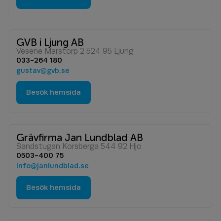
GVB i Ljung AB
Vesene Marstorp 2 524 95 Ljung
033-264 180
gustav@gvb.se
Besök hemsida
Grävfirma Jan Lundblad AB
Sandstugan Korsberga 544 92 Hjo
0503-400 75
info@janlundblad.se
Besök hemsida