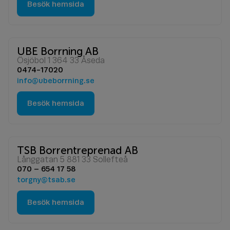
Besök hemsida
UBE Borrning AB
Ösjöbol 1 364 33 Åseda
0474-17020
info@ubeborrning.se
Besök hemsida
TSB Borrentreprenad AB
Långgatan 5 881 33 Sollefteå
070 – 654 17 58
torgny@tsab.se
Besök hemsida