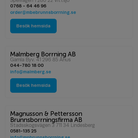
Spelvägen 1 280 22 Vittsjö
0768 - 64 46 96
order@mbebrunnsborrning.se
Besök hemsida
Malmberg Borrning AB
Gamla Byv. 41 296 85 Åhus
044-780 18 00
info@malmberg.se
Besök hemsida
Magnusson & Pettersson
Brunnsborrningsfirma AB
Stadsskogsvägen 3 711 34 Lindesberg
0581-135 25
info@mpbrunnsborrning.se