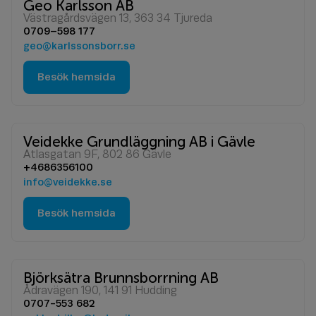
Geo Karlsson AB
Västragårdsvägen 13, 363 34 Tjureda
0709–598 177
geo@karlssonsborr.se
Besök hemsida
Veidekke Grundläggning AB i Gävle
Atlasgatan 9F, 802 86 Gävle
+4686356100
info@veidekke.se
Besök hemsida
Björksätra Brunnsborrning AB
Ådravägen 190, 141 91 Hudding
0707-553 682