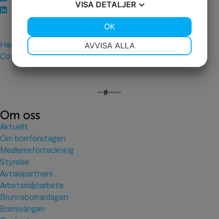
VISA
DETALJER
Borrföretagen i Sverige
JA
NEJ
OK
JA
NEJ
NÖDVÄNDIG
INSTÄLLNINGAR
Hemsida & Design av Intendit
AVVISA ALLA
Cookie-inställningar
JA
NEJ
JA
NEJ
MARKNADSFÖRING
STATISTIK
Om oss
Aktuellt
Om borrföretagen
Medlemsförteckning
Styrelse
Avtalspartners
Arbetsmiljöarbete
Brunnsborrardagen
Borrsvängen