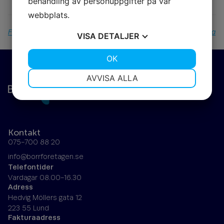
behandling av personuppgifter på vår
webbplats.
Föregående
Nästa
VISA
DETALJER
JA
NEJ
OK
JA
NEJ
NÖDVÄNDIG
INSTÄLLNINGAR
AVVISA ALLA
JA
NEJ
JA
NEJ
MARKNADSFÖRING
STATISTIK
Kontakt
075-700 88 20
info@borrforetagen.se
Telefontider
Vardagar 08.00-16.30
Adress
Hedvig Möllers gata 12
223 55 Lund
Fakturaadress