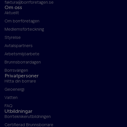
faktura@borrforetagen.se
Om oss
Aktuellt
Om borrföretagen
Medlemsförteckning
Styrelse
Avtalspartners
Arbetsmiljöarbete
Brunnsborrardagen
Borrsvängen
Privatpersoner
Hitta din borrare
Geoenergi
Vatten
FAQ
Utbildningar
Borrteknikerutbildningen
Certifierad Brunnsborrare