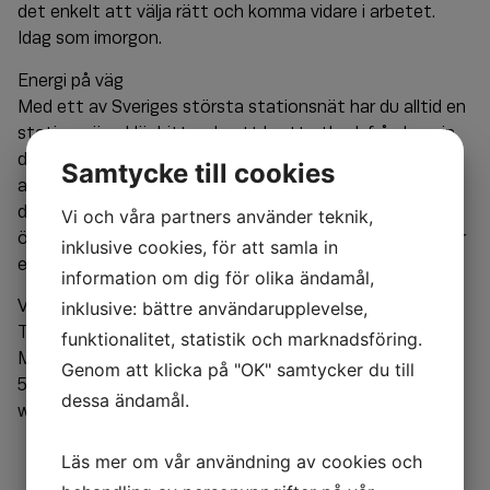
det enkelt att välja rätt och komma vidare i arbetet.
Idag som imorgon.
Energi på väg
Med ett av Sveriges största stationsnät har du alltid en
station nära. Här hittar du ett brett utbud, från bensin,
diesel och biltvätt till HVO100, el och andra förnybara
Samtycke till cookies
alternativ. Qstars kortlösningar är framtaget för att ge
dig som företagare maximal kontroll, flexibilitet och
Vi och våra partners använder teknik,
översikt – oavsett om du har en mindre verksamhet eller
inklusive cookies, för att samla in
en större fordonsflotta.
information om dig för olika ändamål,
Vid en första kontakt nytt avtal:
inklusive: bättre användarupplevelse,
Tommy Åström, Distriktsäljare Stockholm
funktionalitet, statistik och marknadsföring.
Mail:
tommy.astrom@qstar.se
, Telefon: +46 (0)8-
Genom att klicka på "OK" samtycker du till
52400690
dessa ändamål.
www.qstar.se
Läs mer om vår användning av cookies och