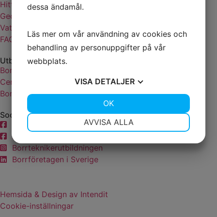
Hitta din borrare
dessa ändamål.
Geoenergi
Vatten
Läs mer om vår användning av cookies och
FAQ
behandling av personuppgifter på vår
Utbildningar
webbplats.
Borrteknikerutbildningen
VISA
DETALJER
Certifierad Brunnsborrare
Borrtekniker
JA
NEJ
OK
JA
NEJ
Sociala medier
NÖDVÄNDIG
INSTÄLLNINGAR
AVVISA ALLA
Borrföretagen
Borrteknikerutbildningen
JA
NEJ
JA
NEJ
Borrteknikerutbildningen
MARKNADSFÖRING
STATISTIK
Borrföretagen i Sverige
Hemsida & Design av Intendit
Cookie-inställningar