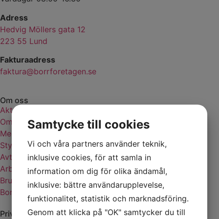
Adress
Hedvig Möllers gata 12
223 55 Lund
Fakturaadress
faktura@borrforetagen.se
Om oss
Aktuellt
Om borrföretagen
Samtycke till cookies
Medlemsförteckning
Vi och våra partners använder teknik,
Styrelse
Avtalspartners
inklusive cookies, för att samla in
Arbetsmiljöarbete
information om dig för olika ändamål,
Brunnsborrardagen
inklusive: bättre användarupplevelse,
Borrsvängen
funktionalitet, statistik och marknadsföring.
Genom att klicka på "OK" samtycker du till
Privatpersoner